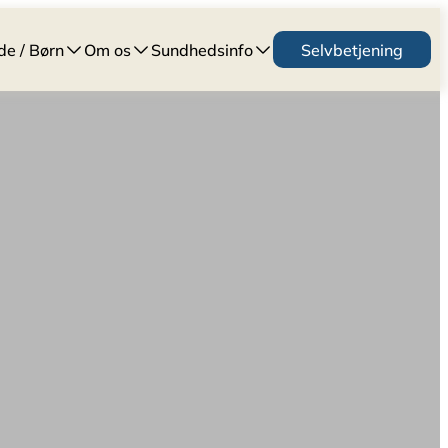
de / Børn
Om os
Sundhedsinfo
Selvbetjening