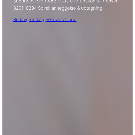
Sundhedsloven § 62
PLO / Overenskomst
Ydelser
8291–8294
Spiral: anlæggelse & udtagning
Se lovgrundlag
Se vores tilbud