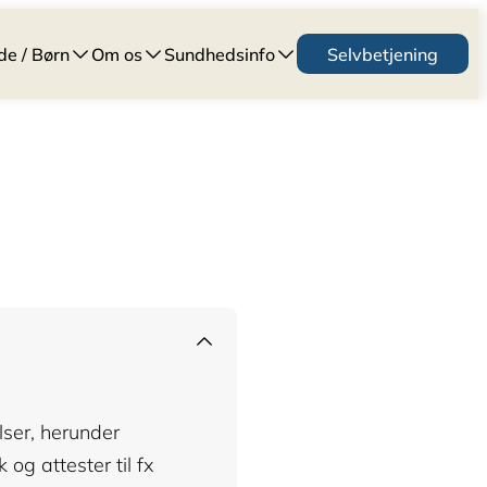
de / Børn
Om os
Sundhedsinfo
Selvbetjening
ser, herunder
 og attester til fx