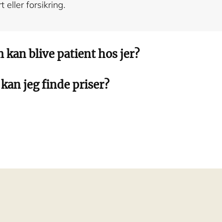
t eller forsikring.
kan blive patient hos jer?
kan jeg finde priser?
er imod både gruppe 1- og gruppe 2-patienter samt se
 afhænger af ydelsen og din patienttype. Gruppe 2-pati
nde en oversigt over muligheder og priser på vores hje