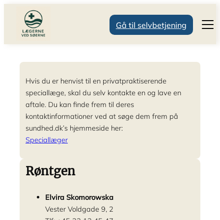
Gå til selvbetjening
Ydelser
Patientinformation
Konsultation
Gravide / Børn
Videokonsultation
Åbningstider
Om os
Vaccinationer
Tidsbestilling
Beregn termin – link
Hvis du er henvist til en privatpraktiserende
Sundhedsinfo
selvtest-ct-g
Ved akut opstået sygdom
Ønsket gravid
Om klinikken
speciallæge, skal du selv kontakte en og lave en
Attester
Tid samme uge
Uønsket gravid
Speciallæger
Speciallæger generelt
Selvbetjening
aftale. Du kan finde frem til deres
Private
Morgen drop-in, læge
Vacciner til gravide – link
Uddannelseslæger
Kirurg / Urolog
kontaktinformationer ved at søge dem frem på
Gruppe 2 patienter
Blodprøver og EKG
Børneundersøgelser og vaccinationer
Sygeplejersker
Røntgen & ultralyd
Ofte stillede spørgsmål
Børnelægernes børnetips
Jordemødre
Medicin
sundhed.dk’s hjemmeside her:
Sekretærer
Hjertelæge
Speciallæger
Medicinstuderende
Hudlæge
Administration
Plastikkirurg
Gynækologer
Røntgen
Elvira Skomorowska
Vester Voldgade 9, 2