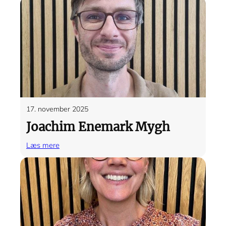
Klinge
17. november 2025
Joachim Enemark Mygh
:
Læs mere
Joachim
Enemark
Mygh